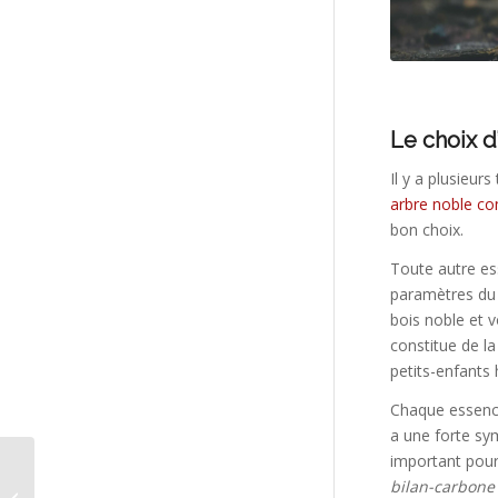
Le choix d
Il y a plusieur
arbre noble c
bon choix.
Toute autre ess
paramètres du 
bois noble et 
constitue de la
petits-enfants h
Chaque essence 
a une forte sy
important pour
bilan-carbone 
Loupe de bois et