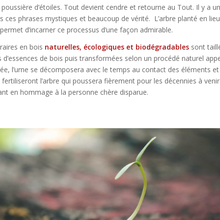
ussière d’étoiles. Tout devient cendre et retourne au Tout. Il y a u
s ces phrases mystiques et beaucoup de vérité. L’arbre planté en lieu
e permet d’incarner ce processus d’une façon admirable.
raires en bois
naturelles, écologiques et biodégradables
sont tail
es d’essences de bois puis transformées selon un procédé naturel app
rée, l’urne se décomposera avec le temps au contact des éléments et
t fertiliseront l’arbre qui poussera fièrement pour les décennies à veni
nt en hommage à la personne chère disparue.
’arbre : Un monument vivant en hommage au défun