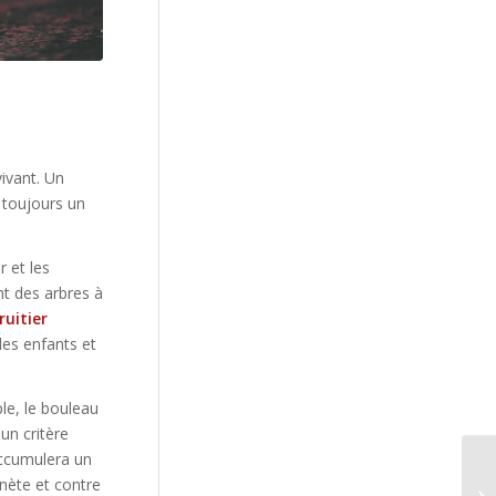
vivant. Un
 toujours un
r et les
t des arbres à
ruitier
des enfants et
le, le bouleau
un critère
accumulera un
anète et contre