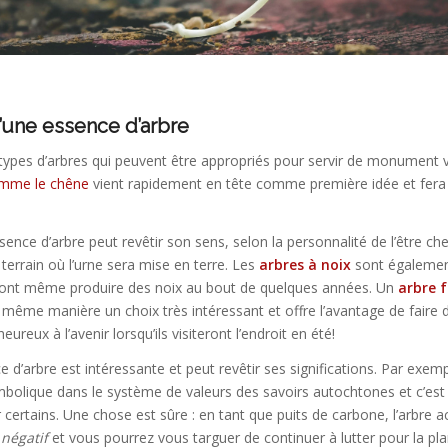
’une essence d’arbre
s types d’arbres qui peuvent être appropriés pour servir de monument 
omme le chêne
vient rapidement en tête comme première idée et fera
ence d’arbre peut revêtir son sens, selon la personnalité de l’être che
terrain où l’urne sera mise en terre. Les
arbres à noix
sont égalemen
vont même produire des noix au bout de quelques années. Un
arbre f
 même manière un choix très intéressant et offre l’avantage de faire 
eureux à l’avenir lorsqu’ils visiteront l’endroit en été!
d’arbre est intéressante et peut revêtir ses significations. Par exemp
mbolique dans le système de valeurs des savoirs autochtones et c’est 
 certains. Une chose est sûre : en tant que puits de carbone, l’arbre 
négatif
et vous pourrez vous targuer de continuer à lutter pour la pl