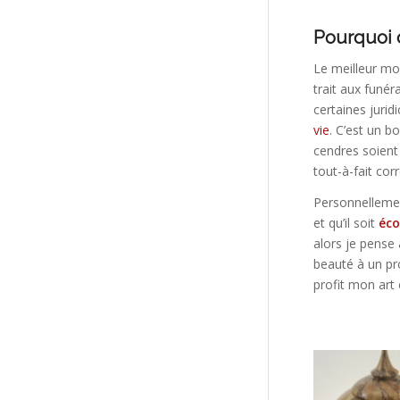
Pourquoi 
Le meilleur mo
trait aux funér
certaines juri
vie
. C’est un 
cendres soient 
tout-à-fait cor
Personnellemen
et qu’il soit
éco
alors je pense
beauté à un pro
profit mon art