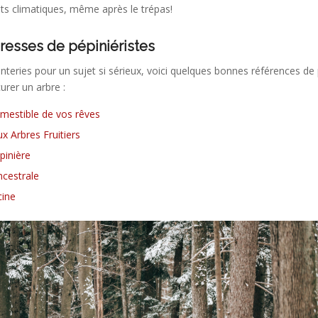
s climatiques, même après le trépas!
resses de pépiniéristes
nteries pour un sujet si sérieux, voici quelques bonnes références de 
urer un arbre :
omestible de vos rêves
x Arbres Fruitiers
pinière
ncestrale
cine
Le choix d’une essence d’arbre