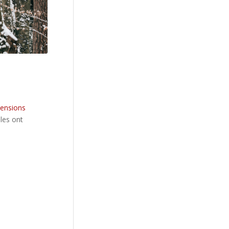
oret-4088911/
mensions
lles ont