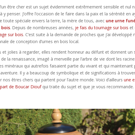
 d’un être cher est un sujet évidemment extrêmement sensible et nul 
à y penser. J’offre l’occasion de le faire dans la paix et la sérénité en 
e toute spéciale envers la terre, la mère de tous, avec
une urne funé
 bois
. Depuis de nombreuses années,
je fais du tournage sur bois
et
age sur bois
. C’est suite à la demande de proches que j’ai développé
nale de conception d’urnes en bois local.
 et jolies à regarder, elles rendent honneur au défunt et donnent un
i de la renaissance, imagé à merveille par l’arbre de vie dont les racine
es minéraux qui autrefois faisaient partie du vivant et qui maintenant
aventure. Il y a beaucoup de symbolique et de significations à trouve
 nos êtres chers qui partent pour l’autre monde. Voici d’ailleurs
une e
 part de Boucar Diouf
qui traite du sujet et que je vous recommande.