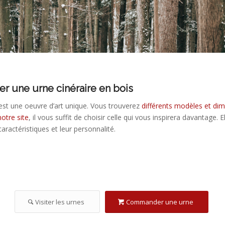
 Anna Tóth sur Pexels: https://www.pexels.com/fr-fr/photo/rhume-neige-nature-f
 une urne cinéraire en bois
 est une oeuvre d’art unique. Vous trouverez
différents modèles et di
otre site
, il vous suffit de choisir celle qui vous inspirera davantage. E
aractéristiques et leur personnalité.
Visiter les urnes
Commander une urne