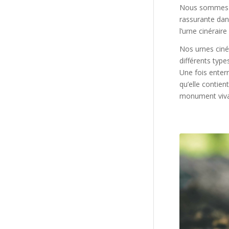
Nous sommes po
rassurante dan
l’urne cinérair
Nos urnes ciné
différents typ
Une fois enter
qu’elle contien
monument viva
L